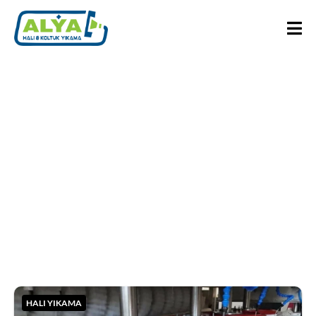
Battalgazi halı yıkama
HALI YIKAMA